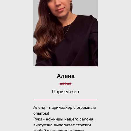
Алена
⭑⭑⭑⭑⭑
Парикмахер
Алёна - парикмахер с огромным
опытом!
Руки - ножницы нашего салона,
виртуозно выполняет стрижки
любой сложности, а также